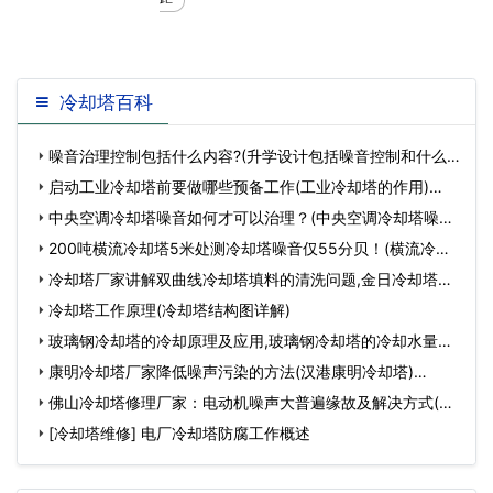
不仅降低了循环水的
冷却塔百科
噪音治理控制包括什么内容?(升学设计包括噪音控制和什么)
…
启动工业冷却塔前要做哪些预备工作(工业冷却塔的作用)…
中央空调冷却塔噪音如何才可以治理？(中央空调冷却塔噪音
罚款)…
200吨横流冷却塔5米处测冷却塔噪音仅55分贝！(横流冷却
风扇)…
冷却塔厂家讲解双曲线冷却塔填料的清洗问题,金日冷却塔厂
家电话…
冷却塔工作原理(冷却塔结构图详解)
玻璃钢冷却塔的冷却原理及应用,玻璃钢冷却塔的冷却水量应
比冷凝器的实…
康明冷却塔厂家降低噪声污染的方法(汉港康明冷却塔)…
佛山冷却塔修理厂家：电动机噪声大普遍缘故及解决方式(佛
山高温冷却塔维…
[冷却塔维修] 电厂冷却塔防腐工作概述