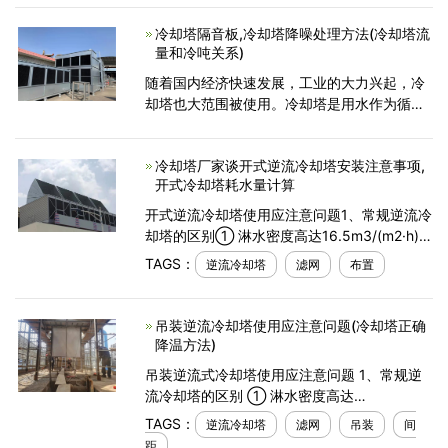
系统中.在一定水处理情况下,冷却效果是冷却塔
冷却塔隔音板,冷却塔降噪处理方法(冷却塔流
重要性能
量和冷吨关系)
随着国内经济快速发展，工业的大力兴起，冷
却塔也大范围被使用。冷却塔是用水作为循环
冷却剂，从系统中吸收了热量再排放到大气
中，来降低水温的装置。时间久了以后会产生
冷却塔厂家谈开式逆流冷却塔安装注意事项,
噪音，会严重影响周围居
开式冷却塔耗水量计算
开式逆流冷却塔使用应注意问题1、常规逆流冷
却塔的区别① 淋水密度高达16.5m3/(m2·h)，
而常规逆流冷却塔的淋水密度一般不超过
TAGS：
逆流冷却塔
滤网
布置
12m3/(m2·h)，较大的淋水密度不仅降低了循
环水的费用，
吊装逆流冷却塔使用应注意问题(冷却塔正确
降温方法)
吊装逆流式冷却塔使用应注意问题 1、常规逆
流冷却塔的区别 ① 淋水密度高达
16.5m3/(m2·h)，而常规逆流冷却塔的淋水密
TAGS：
逆流冷却塔
滤网
吊装
间
度一般不超过12m3/(m2·h)，较大的淋水密度
距