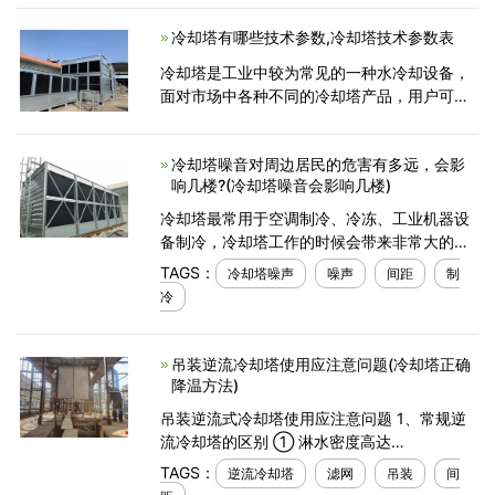
工作还是比较快速且有效提升产品销量的一
冷却塔有哪些技术参数,冷却塔技术参数表
种。那么，方形凉水
冷却塔是工业中较为常见的一种水冷却设备，
面对市场中各种不同的冷却塔产品，用户可以
从下面的这些参数入手，进行冷却塔的选
择。 冷却塔的基本参数有冷却塔型号，冷
冷却塔噪音对周边居民的危害有多远，会影
却循环的水量，冷却塔的进
响几楼?(冷却塔噪音会影响几楼)
冷却塔最常用于空调制冷、冷冻、工业机器设
备制冷，冷却塔工作的时候会带来非常大的噪
声，这类噪声会对间距较近的住宅区、商业街
TAGS：
冷却塔噪声
噪声
间距
制
区带来噪声污染，影响到到一般的工作日常生
冷
活。这类噪
吊装逆流冷却塔使用应注意问题(冷却塔正确
降温方法)
吊装逆流式冷却塔使用应注意问题 1、常规逆
流冷却塔的区别 ① 淋水密度高达
16.5m3/(m2·h)，而常规逆流冷却塔的淋水密
TAGS：
逆流冷却塔
滤网
吊装
间
度一般不超过12m3/(m2·h)，较大的淋水密度