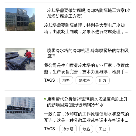
要经常性的开展拆换，以确保玻璃钢冷却塔的
冷却塔需要做防腐吗,冷却塔防腐施工方案(冷
一切正常工作
却塔防腐施工方案)
冷却塔需要防腐处理，特别是大型电厂冷却
塔，由混凝土制成，如果不进行防腐处理，会
导致冷却塔腐蚀，降低其结构强度，影响其使
用寿命。冷却塔的防腐蚀通常是通过涂层防腐
喷雾冷水塔的冷却机理,冷却喷雾塔的结构及
涂层来实现的。具体施工需
原理
我公司是生产喷雾冷水塔的专业厂家，位置优
越，生产设备完善，技术力量雄厚，检测手段
完善，产品质量可靠，服务热情周到，守信
TAGS：
填料
冷水塔
阻力
用，赢得广大客户一致好评，下面为大家介绍
下喷雾冷水塔的冷却机理。
康明帮您分析使得玻璃钢水塔温度急剧上升
的影响因素(圆形玻璃钢冷却水
一般而言，冷却塔的工作原理使用水和空气的
互连，这是一种分散工业或空调中在空调中产
生的废热的设备蒸发的影响。 所使用的方法是
TAGS：
冷水塔
散热
工业
当空气通过空气转弯进入冷却塔时