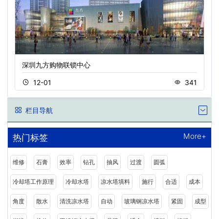
深圳九方购物联锁中心
12-01
341
栏目导航
More+
热门标签
维修
石膏
效率
钻孔
抽风
过渡
圆弧
冷却塔工作原理
冷却水塔
凉水塔填料
施行
合适
成本
角度
散水
清洗凉水塔
自动
玻璃钢凉水塔
紧固
成型