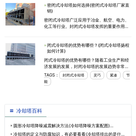
密闭式冷却塔如何选择(密闭式冷却塔厂家直
就跟你一块儿探讨闭
销)
密闭式冷却塔广泛应用于冶金、航空、电力、
化工等行业。封闭式冷却塔发挥的重要作用已
经成为各行业选择的指标。 密闭式冷却塔如何
选择： 1.密闭式冷却塔壳体材料:玻璃钢冷却塔
闭式冷却塔的优势有哪些？(闭式冷却塔扬程
壳体应由
如何计算)
闭式冷却塔的优势有哪些？随着工业生产和经
济发展的发展，封闭冷却塔的发展趋势非常聪
明，并且已在各个领域被广泛使用！封闭冷却
TAGS：
封闭式冷却塔
灵巧
紧凑
节
塔的封闭循环系统通常称为开放冷却塔，封闭
能
的循环系统通常
冷却塔百科
圆形冷却塔降噪减震解决方法(冷却塔降噪方案配图)…
冷却塔的定义与防腐知识，有必要看看(冷却塔排出的是什么)