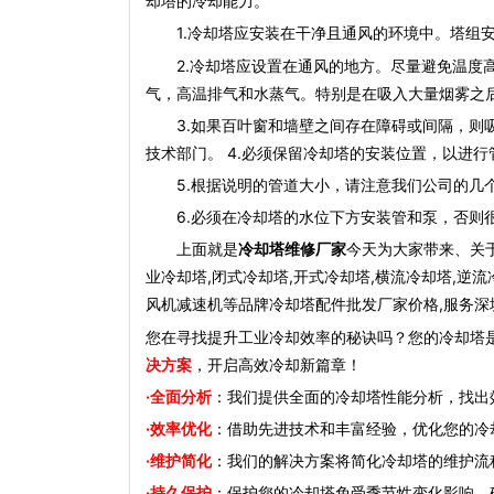
却塔的冷却能力。
1.冷却塔应安装在干净且通风的环境中。塔组安
2.冷却塔应设置在通风的地方。尽量避免温度高
气，高温排气和水蒸气。特别是在吸入大量烟雾之
3.如果百叶窗和墙壁之间存在障碍或间隔，则吸
技术部门。 4.必须保留冷却塔的安装位置，以进
5.根据说明的管道大小，请注意我们公司的几个
6.必须在冷却塔的水位下方安装管和泵，否则
上面就是
冷却塔维修厂家
今天为大家带来、关
业冷却塔,闭式冷却塔,开式冷却塔,横流冷却塔,逆流
风机减速机等品牌冷却塔配件批发厂家价格,服务深圳
您在寻找提升工业冷却效率的秘诀吗？您的冷却塔
决方案
，开启高效冷却新篇章！
·全面分析
：我们提供全面的冷却塔性能分析，找出
·效率优化
：借助先进技术和丰富经验，优化您的冷
·维护简化
：我们的解决方案将简化冷却塔的维护流
·持久保护
：保护您的冷却塔免受季节性变化影响，