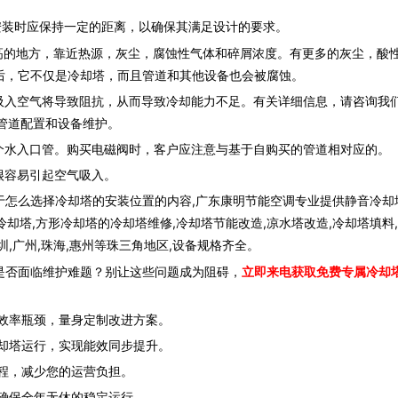
装时应保持一定的距离，以确保其满足设计的要求。
的地方，靠近热源，灰尘，腐蚀性气体和碎屑浓度。有更多的灰尘，酸
后，它不仅是冷却塔，而且管道和其他设备也会被腐蚀。
入空气将导致阻抗，从而导致冷却能力不足。有关详细信息，请咨询我
行管道配置和设备维护。
水入口管。购买电磁阀时，客户应注意与基于自购买的管道相对应的。
很容易引起空气吸入。
于怎么选择冷却塔的安装位置的内容,广东康明节能空调专业提供静音冷却
冷却塔,方形冷却塔的冷却塔维修,冷却塔节能改造,凉水塔改造,冷却塔填料
,广州,珠海,惠州等珠三角地区,设备规格齐全。
是否面临维护难题？别让这些问题成为阻碍，
立即来电获取免费专属冷却
效率瓶颈，量身定制改进方案。
却塔运行，实现能效同步提升。
程，减少您的运营负担。
确保全年无休的稳定运行。