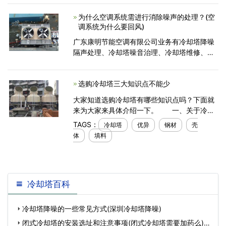
塔顶设备正常维护管理。当水滴与空气接触
为什么空调系统需进行消除噪声的处理？(空
时，一方面由于空
调系统为什么要回风)
广东康明节能空调有限公司业务有冷却塔降噪
隔声处理、冷却塔噪音治理、冷却塔维修、冷
却塔节能改造等,冷却塔厂家产品有静音冷却
塔、闭式冷却塔、横流冷却塔等品牌型号规格,
选购冷却塔三大知识点不能少
服务深圳,
大家知道选购冷却塔有哪些知识点吗？下面就
来为大家来具体介绍一下。 一、关于冷却
塔壳体应由优异树脂、玻璃纤维、动摇剂等材
TAGS：
冷却塔
优异
钢材
壳
料制成，恳求抵达必定的厚度（胶衣层厚度不
体
填料
低于0.3 mm），
冷却塔百科
冷却塔降噪的一些常见方式(深圳冷却塔降噪)
闭式冷却塔的安装选址和注意事项(闭式冷却塔需要加药么)…