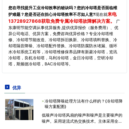
您在寻找提升工业冷却效率的秘诀吗？您的冷却塔是否面临维
来电
护难题？您是否还在担心冷却塔效率不尽如人意?
现在就
13728927868获取免费专属冷却塔故障解决方案。
广
东康明节能空调从事优异服务,提供优异报价（服务费用）、优
异公司电话、优异方案，免费咨询优异价格？专业冷却塔维
修、冷却塔节能改造、冷却塔拆旧换新、冷却塔填料替换、冷
却塔隔音降噪、冷却塔配件替换、冷却塔防腐防水堵漏、循环
水冷却系统工程等，冷却塔维修保养品牌有新菱冷却塔，览讯
冷却塔，良机冷却塔，马利冷却塔，金日冷却塔，空研冷却
塔，斯频德冷却塔，BAC冷却塔等。
优异
冷却塔降噪处理方法有什么样的？(冷却塔降
噪方案配图)
低噪声冷却塔风扇的噪声和噪声是主要噪声的
噪声。采用逆流式热交换技术。主体采用全钢
结构、玻璃钢板围护、塔体维修自动扶梯，供