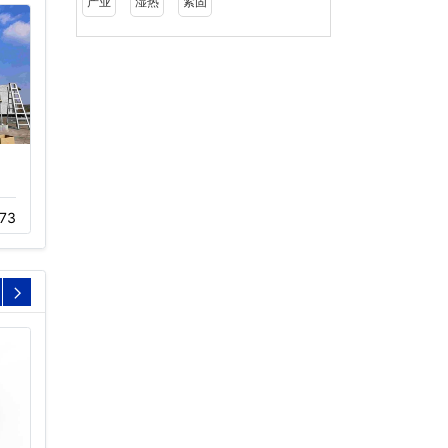
产业
湿热
紧固
节能冷却塔,玻璃钢冷却
不锈钢冷却塔,工业冷却
塔…
塔维修保…
73
11-20
456
04-02
430