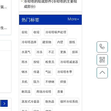
冷却塔的组成部件(冷却塔的主要组
成部分)
安装施
More+
热门标签
塔生产
齿轮
收缩
冷却塔噪声处理
冷却塔选择
建筑物
内壁
接线
1
水蒸气
冷冻
不正
更换
损坏
雨水
按钮
检查员
冷却塔减速器
钢水
传递
气缸
冷却塔冬季
关机
阻力
不锈钢
焊接
耐高温
商场冷却塔
质量
蒸发式冷凝器
散热器
循环冷却系统