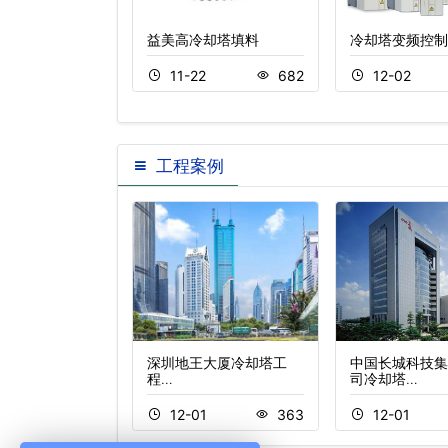
冷却塔填料
益美高冷却塔填料
冷却塔变频控制
2
466
11-22
682
12-02
工程案例
菲特钟山高尔夫酒
深圳地王大厦冷却塔工
中国长城科技集
程…
司冷却塔…
1
302
12-01
363
12-01