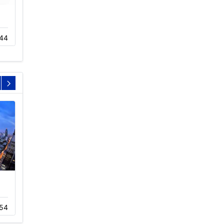
冷却塔的变频控制系统
S波冷却塔填料
44
01-14
333
11-22
303
深圳福田江苏大厦冷却塔
福田沃尔玛购物广场冷却
噪音治理…
塔工程…
54
12-01
414
11-05
264