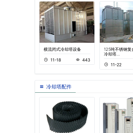
却塔,工业冷却
横流闭式冷却塔设备
125吨不锈钢
冷…
冷却塔…
11-18
443
0
586
11-22
冷却塔配件