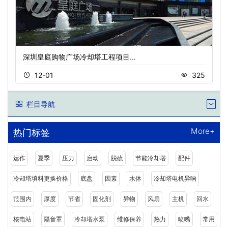
深圳皇庭购物广场冷却塔工程项目…
12-01
325
栏目导航
More+
热门标签
运作
夏季
压力
启动
脱硫
节能冷却塔
配件
冷却塔填料更换价格
底盘
因素
水体
冷却塔电机异响
范围内
厚度
节省
固化剂
异物
风扇
主机
回水
核电站
隔音罩
冷却塔水泵
维修保养
热力
喷嘴
常用