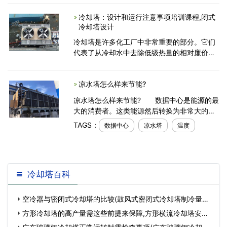
的玻璃钢材料环保产品。所有深圳凉水塔厂家
冷却塔：设计和运行注意事项培训课程,闭式
工厂均采用环境管理
冷却塔设计
冷却塔是许多化工厂中非常重要的部分。它们
代表了从冷却水中去除低级热量的相对廉价和
可靠的方法。这个2小时的在线课程涵盖了不同
类型的冷却塔，设计方法，性能预测以及冷却
凉水塔怎么样来节能?
塔背后的理论
凉水塔怎么样来节能? 数据中心是能源的最
大的消费者。这类能源然后转换为非常大的热
量。于是产生了消除这些热量的困扰。数据中
TAGS：
数据中心
凉水塔
温度
心的能源损耗的非常大一部分是用在空调设备
的能
冷却塔百科
空冷器与密闭式冷却塔的比较(鼓风式密闭式冷却塔制冷量是
多少)…
方形冷却塔的高产量需这些前提来保障,方形横流冷却塔安装