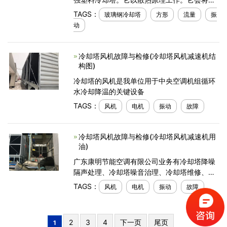
的废热排入大气。通过在低温下冷却水流。玻
TAGS：
玻璃钢冷却塔
方形
流量
振
璃钢冷却塔用于空调厂，化学工业，制糖业和
动
工程行业
冷却塔风机故障与检修(冷却塔风机减速机结
构图)
冷却塔的风机是我单位用于中央空调机组循环
水冷却降温的关键设备
TAGS：
风机
电机
振动
故障
冷却塔风机故障与检修(冷却塔风机减速机用
油)
广东康明节能空调有限公司业务有冷却塔降噪
隔声处理、冷却塔噪音治理、冷却塔维修、冷
却塔节能改造等,冷却塔厂家产品有静音冷却
TAGS：
风机
电机
振动
故障
塔、闭式冷却塔、横流冷却塔等品牌型号规格,
服务
2
3
4
下一页
尾页
1