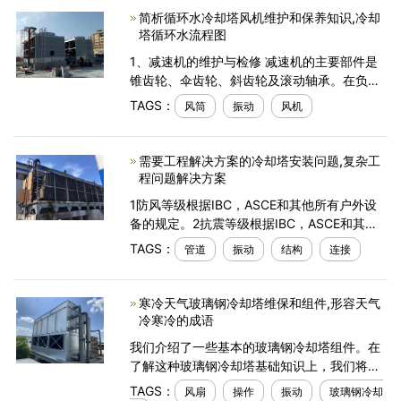
简析循环水冷却塔风机维护和保养知识,冷却
塔循环水流程图
1、减速机的维护与检修 减速机的主要部件是
锥齿轮、伞齿轮、斜齿轮及滚动轴承。在负荷
的长期作用下，齿轮常发生的失效形式是轮齿
TAGS：
风筒
振动
风机
工作面磨损和点蚀。齿轮出现磨损或点蚀后，
运动精
需要工程解决方案的冷却塔安装问题,复杂工
程问题解决方案
1防风等级根据IBC，ASCE和其他所有户外设
备的规定。2抗震等级根据IBC，ASCE和其他
要求抗震的非结构构件的规定。3固定附件非
TAGS：
管道
振动
结构
连接
结构性组件及其支撑件应连接（或锚固）在建
筑结构或地面上，以通
寒冷天气玻璃钢冷却塔维保和组件,形容天气
冷寒冷的成语
我们介绍了一些基本的玻璃钢冷却塔组件。在
了解这种玻璃钢冷却塔基础知识上，我们将讨
论剩余的基本玻璃钢冷却塔部件以及玻璃钢冷
TAGS：
风扇
操作
振动
玻璃钢冷却