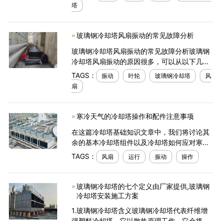
却塔如何处理寒冷的天气操作。一、寒冷的天
塔
气如何
玻璃钢冷却塔风扇振动的常见故障分析
玻璃钢冷却塔风扇振动的常见故障分析玻璃钢
冷却塔风扇振动的原因很多，可以从以下几个
方面进行检查。1叶轮和吹风机相互摩擦并产生
TAGS：
振动
叶轮
玻璃钢冷却塔
风
强烈噪音。2支撑强度不足或牢度不足也会振
扇
动。3在
寒冷天气的冷却塔操作和配件注意事项
在这篇冷却塔基础知识文章中，我们将讨论其
余的基本冷却塔组件以及冷却塔如何应对寒冷
天气。寒冷天气最重要的因素是学会识别有关
TAGS：
风扇
运行
振动
操作
冬季运行控制的个人需求。除非获得足够的操
作经验，
玻璃钢冷却塔的七个定义由厂家提供,玻璃钢
冷却塔安装施工方案
1.玻璃钢冷却塔含义玻璃钢冷却塔代表纤维增
强塑料冷却塔。它以散热原理工作。它会将塔