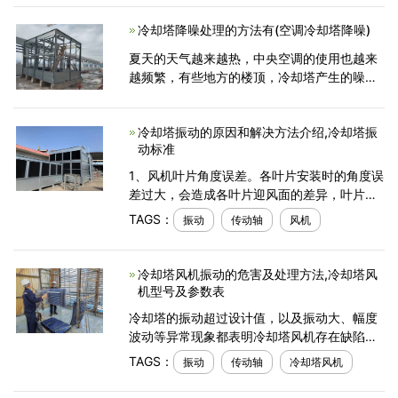
有足够承载能力的建筑物地面上，要求通风良
冷却塔降噪处理的方法有(空调冷却塔降噪)
好，冷却塔的
夏天的天气越来越热，中央空调的使用也越来
越频繁，有些地方的楼顶，冷却塔产生的噪声
就严重影响到人们的工作生活休息，而且冷却
塔噪声超过相关区域的环境卫生标准，这时候
冷却塔振动的原因和解决方法介绍,冷却塔振
就需要找到冷却塔噪声
动标准
1、风机叶片角度误差。各叶片安装时的角度误
差过大，会造成各叶片迎风面的差异，叶片所
受的载荷不同，造成风机振动。2、叶片不平
TAGS：
振动
传动轴
风机
衡。此冷却塔风机叶片为玻璃钢材质，中腹为
空心，完工后进
冷却塔风机振动的危害及处理方法,冷却塔风
机型号及参数表
冷却塔的振动超过设计值，以及振动大、幅度
波动等异常现象都表明冷却塔风机存在缺陷，
如不采取措施继续运行，会使机组各联接部位
TAGS：
振动
传动轴
冷却塔风机
松动，降低联接刚性，振动将随之进一步加
剧，形成恶性循环。