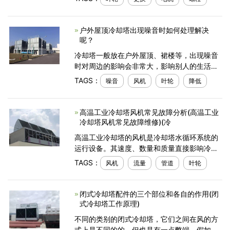
可能有四个原因:1。皮带松弛。2.电源电压低
或反
户外​屋顶冷却塔出现噪音时如何处理解决
呢？
冷却塔一般放在户外屋顶、裙楼等，出现噪音
时对周边的影响会非常大，影响别人的生活，
那么冷却塔噪音要如何处理解决呢？
TAGS：
噪音
风机
叶轮
降低
高温工业冷却塔风机常见故障分析(高温工业
冷却塔风机常见故障维修)(冷
高温工业冷却塔的风机是冷却塔水循环系统的
运行设备。其速度、数量和质量直接影响冷却
塔的工作质量。风机也是冷却塔工作时功耗最
TAGS：
风机
流量
管道
叶轮
大的部分。因此，如何节约和减少冷却塔风机
的消耗
闭式冷却塔配件的三个部位和各自的作用(闭
式冷却塔工作原理)
不同的类别的闭式冷却塔，它们之间在风的方
式上是不同的的，但也是有一点弊端。假如这