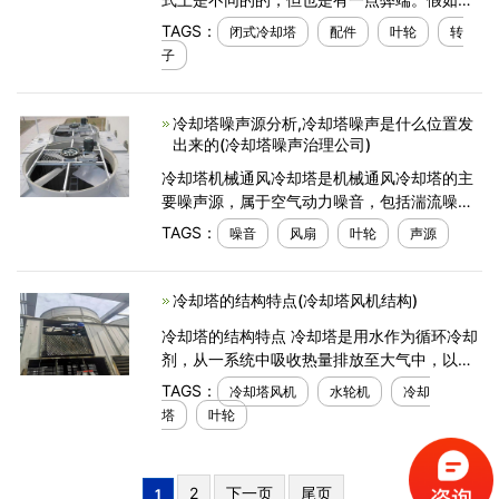
一些难题无法解决，就难以打破闭式冷却塔的
TAGS：
闭式冷却塔
配件
叶轮
转
应用。在传统式的设计方案中，闭式冷却塔一
子
直从塔架的下
冷却塔噪声源分析,冷却塔噪声是什么位置发
出来的(冷却塔噪声治理公司)
冷却塔机械通风冷却塔是机械通风冷却塔的主
要噪声源，属于空气动力噪音，包括湍流噪音
和旋转噪音。机械通风冷却塔是机械通风冷却
TAGS：
噪音
风扇
叶轮
声源
塔的主要噪声源，属于空气动力噪音，包括湍
流噪音和旋转
冷却塔的结构特点(冷却塔风机结构)
冷却塔的结构特点 冷却塔是用水作为循环冷却
剂，从一系统中吸收热量排放至大气中，以降
低水温的装置;其冷是利用水与空气流动接触后
TAGS：
冷却塔风机
水轮机
冷却
进行冷热交换产生蒸汽，蒸汽挥发带走热量达
塔
叶轮
到蒸发散
2
下一页
尾页
1