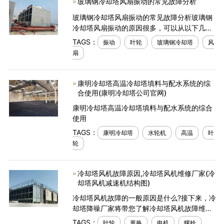
玻璃钢冷却塔风扇振动的常见故障分析
玻璃钢冷却塔风扇振动的常见故障分析玻璃钢
冷却塔风扇振动的原因很多，可以从以下几个
方面进行检查。1叶轮和吹风机相互摩擦并产生
TAGS：
振动
叶轮
玻璃钢冷却塔
风
强烈噪音。2支撑强度不足或牢度不足也会振
扇
动。3在
康明冷却塔高温冷却塔填料与配水系统的综
合使用(康明冷却塔公司官网)
康明冷却塔高温冷却塔填料与配水系统的综合
使用
TAGS：
康明冷却塔
水轮机
高温
叶
轮
冷却塔风机故障原因,冷却塔风机维修厂家(冷
却塔风机减速机结构图)
冷却塔风机故障的一般原因是什么?接下来，冷
却塔降噪厂家将带您了解冷却塔风机故障维护
解决方案。冷却塔风机常见问题一.风量不足。
TAGS：
叶轮
更换
电机
螺栓