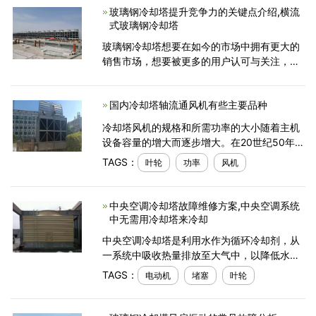
玻璃钢冷却塔提升竞争力的关键点介绍,横流
给空气并散发大气中。
式玻璃钢冷却塔
玻璃钢冷却塔想要在如今的市场中拥有更大的
销售市场，想要被更多的用户认可与关注，那
么自然就需要生产制作冷却塔设备的厂家做好
提升产品自身竞争力的工作了。下面本文就来
国内冷却塔轴流通风机有些主要品种
简单地介绍一下
冷却塔风机的规格和所需功率的大小随着主机
设备容量的增大而逐步增大。在20世纪50年
代，我国使用的冷却塔轴流通风机的功率都较
TAGS：
叶轮
功率
风机
小，一般不超过30KW，叶轮直径不超过5M。
60年代以后，大型
中央空调冷却塔故障维修方案,中央空调系统
中无需用冷却塔来冷却
中央空调冷却塔是利用水作为循环冷却剂，从
一系统中吸收热量排放至大气中，以降低水温
的装置;其冷却是借着水蒸发过程来完成，并使
TAGS：
电动机
堵塞
叶轮
冷却水可以继续的循环使用，从经济效益上来
说，无形中减少