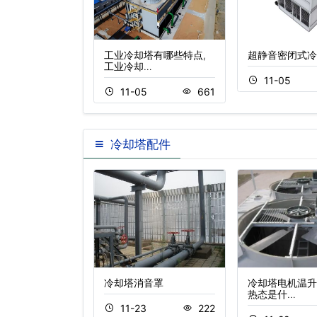
放式冷却塔优点介
工业冷却塔有哪些特点,
超静音密闭式冷
工业冷却…
11-05
8
604
11-05
661
冷却塔配件
冷却塔减速机器
冷却塔消音罩
冷却塔电机温升
热态是什…
3
313
11-23
222