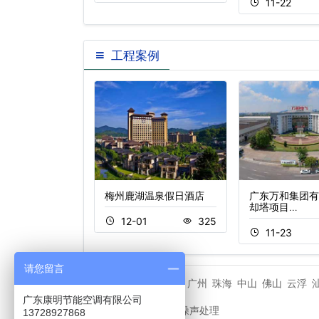
11-22
工程案例
隆横琴湾酒店
梅州鹿湖温泉假日酒店
广东万和集团有
却塔项目…
1
534
12-01
325
11-23
请您留言
潮州市
广州
珠海
中山
佛山
云浮
相关城市
广东康明节能空调有限公司
冷却塔噪声处理
友情链接
13728927868