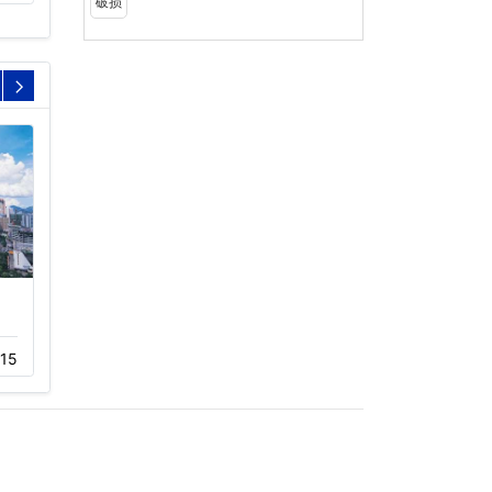
破损
深圳市迈瑞生物医学电子
珠海长隆横琴湾酒店冷却
有限公司…
塔工程…
15
12-01
418
11-23
478