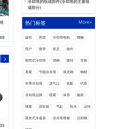
冷却塔的组成部件(冷却塔的主要组
成部分)
More+
塔
横流闭式冷却塔设备
圆形逆流开式冷却塔定
热门标签
制…
11-18
443
49
03-19
319
旋转
风管
冷却塔电机
顺畅
用户
接管
状态
操作
密闭式冷却塔
球阀
镀锌
导致
美观
节能凉水塔
填充物
钢材
冬季冷却塔
进气口
装配
钙质
冷却塔品牌
喷雾
体系
板材
堵塞
齿轮箱
气缸
给水
运转
冷却塔消声器厂家
三相冷却塔变频电动机
蒸发式冷凝器
凉水塔维修
沉积物
35
11-23
413
12-02
390