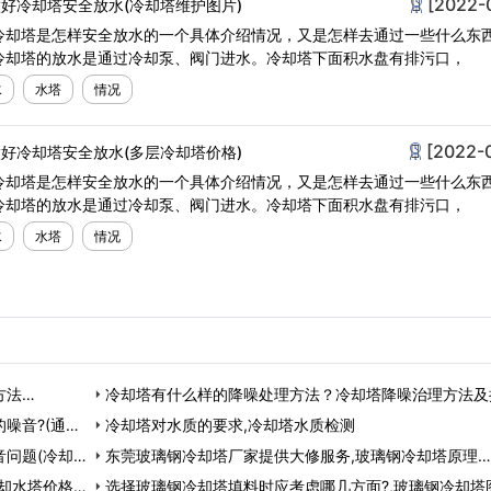
[2022-
好冷却塔安全放水(冷却塔维护图片)
冷却塔是怎样安全放水的一个具体介绍情况，又是怎样去通过一些什么东
冷却塔的放水是通过冷却泵、阀门进水。冷却塔下面积水盘有排污口，
水
水塔
情况
[2022-
好冷却塔安全放水(多层冷却塔价格)
冷却塔是怎样安全放水的一个具体介绍情况，又是怎样去通过一些什么东
冷却塔的放水是通过冷却泵、阀门进水。冷却塔下面积水盘有排污口，
水
水塔
情况
方法…
冷却塔有什么样的降噪处理方法？冷却塔降噪治理方法及
噪音?(通辽
(冷却塔属于什…
冷却塔对水质的要求,冷却塔水质检测
问题(冷却塔
东莞玻璃钢冷却塔厂家提供大修服务,玻璃钢冷却塔原理…
却水塔价格)
选择玻璃钢冷却塔填料时应考虑哪几方面?,玻璃钢冷却塔