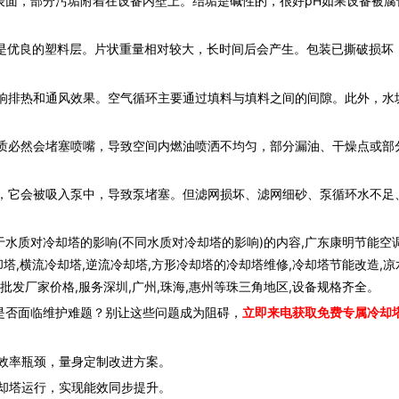
表面，部分污垢附着在设备内壁上。结垢是碱性的，很好pH如果设备被腐
是优良的塑料层。片状重量相对较大，长时间后会产生。包装已撕破损坏
响排热和通风效果。空气循环主要通过填料与填料之间的间隙。此外，水
质必然会堵塞喷嘴，导致空间内燃油喷洒不均匀，部分漏油、干燥点或部
。
，它会被吸入泵中，导致泵堵塞。但滤网损坏、滤网细砂、泵循环水不足
水质对冷却塔的影响(不同水质对冷却塔的影响)的内容,广东康明节能空
却塔,横流冷却塔,逆流冷却塔,方形冷却塔的冷却塔维修,冷却塔节能改造,凉
批发厂家价格,服务深圳,广州,珠海,惠州等珠三角地区,设备规格齐全。
是否面临维护难题？别让这些问题成为阻碍，
立即来电获取免费专属冷却
效率瓶颈，量身定制改进方案。
却塔运行，实现能效同步提升。