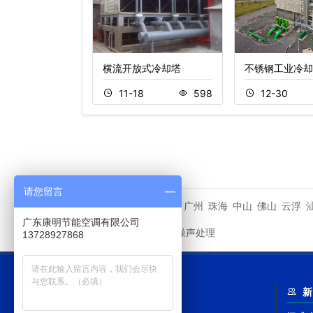
却塔,工
横流开放式冷却塔
不锈钢工业冷却
0
559
11-18
598
12-30
请您留言
潮州市
广州
珠海
中山
佛山
云浮
相关城市
广东康明节能空调有限公司
冷却塔噪声处理
友情链接
13728927868
网站导航
新