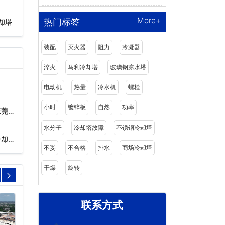
More+
热门标签
却塔
装配
灭火器
阻力
冷凝器
淬火
马利冷却塔
玻璃钢凉水塔
电动机
热量
冷水机
螺栓
小时
镀锌板
自然
功率
东莞…
水分子
冷却塔故障
不锈钢冷却塔
冷却
不妥
不合格
排水
商场冷却塔
干燥
旋转
联系方式