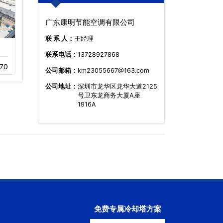
广东康明节能空调有限公司
联 系 人：
王经理
圆形冷却塔,逆流
横流闭式冷却塔设
联系电话：
13728927868
70
03-19
357
11-18
442
公司邮箱：
km23055667@163.com
公司地址：
深圳市龙华区龙华大道2125
号卫东龙商务大厦A座
1916A
免费专属冷却塔方案