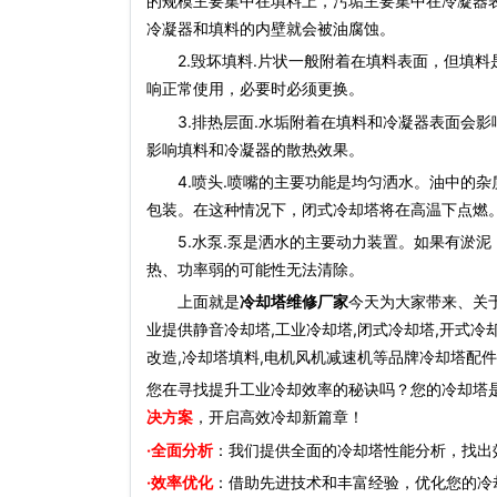
的规模主要集中在填料上，污垢主要集中在冷凝器
冷凝器和填料的内壁就会被油腐蚀。
2.毁坏填料.片状一般附着在填料表面，但填料
响正常使用，必要时必须更换。
3.排热层面.水垢附着在填料和冷凝器表面会影
影响填料和冷凝器的散热效果。
4.喷头.喷嘴的主要功能是均匀洒水。油中的杂
包装。在这种情况下，闭式冷却塔将在高温下点燃
5.水泵.泵是洒水的主要动力装置。如果有淤泥
热、功率弱的可能性无法清除。
上面就是
冷却塔维修厂家
今天为大家带来、关于
业提供静音冷却塔,工业冷却塔,闭式冷却塔,开式冷
改造,冷却塔填料,电机风机减速机等品牌冷却塔配件
您在寻找提升工业冷却效率的秘诀吗？您的冷却塔
决方案
，开启高效冷却新篇章！
·全面分析
：我们提供全面的冷却塔性能分析，找出
·效率优化
：借助先进技术和丰富经验，优化您的冷